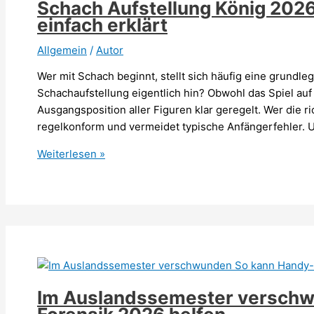
Schach Aufstellung König 2026:
einfach erklärt
Allgemein
/
Autor
Wer mit Schach beginnt, stellt sich häufig eine grundl
Schachaufstellung eigentlich hin? Obwohl das Spiel auf d
Ausgangsposition aller Figuren klar geregelt. Wer die ri
regelkonform und vermeidet typische Anfängerfehler. 
Schach
Weiterlesen »
Aufstellung
König
2026:
Die
richtige
Startposition
einfach
erklärt
Im Auslandssemester verschw