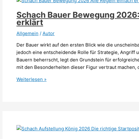
stärkste
Figur
Schach Bauer Bewegung 2026: 
im
erklärt
Schach
Allgemein
/
Autor
Der Bauer wirkt auf den ersten Blick wie die unscheinba
jedoch eine entscheidende Rolle für Strategie, Angrif
Bauern beherrscht, legt den Grundstein für erfolgreich
mit den Besonderheiten dieser Figur vertraut machen, d
Schach
Weiterlesen »
Bauer
Bewegung
2026:
Alle
Regeln
einfach
erklärt