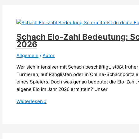
Die
Regeln
im
schnellen
Überblick
Schach Elo-Zahl Bedeutung: So 
2026
2026
Allgemein
/
Autor
Wer sich intensiver mit Schach beschäftigt, stößt früher
Turnieren, auf Ranglisten oder in Online-Schachportalen 
eines Spielers. Doch was genau bedeutet die Elo-Zahl, 
eigene Elo im Jahr 2026 ermitteln? Unser
Schach
Weiterlesen »
Elo-
Zahl
Bedeutung:
So
ermittelst