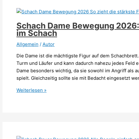
du
deine
Elo
Schach Dame Bewegung 2026: So
2026
im Schach
Allgemein
/
Autor
Die Dame ist die mächtigste Figur auf dem Schachbrett
Turm und Läufer und kann dadurch nahezu jedes Feld er
Dame besonders wichtig, da sie sowohl im Angriff als au
spielt. Gleichzeitig sollte sie mit Bedacht eingesetzt w
Schach
Weiterlesen »
Dame
Bewegung
2026:
So
zieht
die