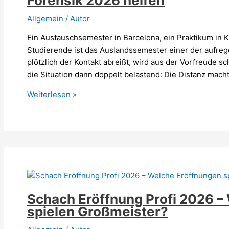
Forensik 2026 helfen
Allgemein
/
Autor
Ein Austauschsemester in Barcelona, ein Praktikum in Ka
Studierende ist das Auslandssemester einer der aufre
plötzlich der Kontakt abreißt, wird aus der Vorfreude s
die Situation dann doppelt belastend: Die Distanz macht
Im
Weiterlesen »
Auslandssemester
verschwunden:
So
kann
Handy-
Forensik
2026
helfen
Schach Eröffnung Profi 2026 –
spielen Großmeister?