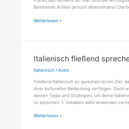
Plural) des Nomens ab. Hier sind die wichtigs
Bestimmte Artikel (articoli determinativi) Die
Italienische
Weiterlesen »
Nomen
mit
Artikel
Italienisch fließend sprech
Italienisch
/
Autor
Fließend Italienisch zu sprechen ist ein Ziel
ihrer kulturellen Bedeutung verfolgen. Doch wi
besten Tipps und Strategien, um deine Italien
zu sprechen. 1. Vokabeln aktiv anwenden Ler
Italienisch
Weiterlesen »
fließend