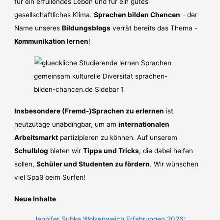
für ein erfüllendes Leben und für ein gutes
gesellschaftliches Klima.
Sprachen bilden Chancen
- der
Name unseres
Bildungsblogs
verrät bereits das Thema -
Kommunikation lernen
!
Insbesondere (Fremd-)Sprachen zu erlernen
ist
heutzutage unabdingbar, um am
internationalen
Arbeitsmarkt
partizipieren zu können. Auf unserem
Schulblog
bieten wir
Tipps und Tricks
, die dabei helfen
sollen,
Schüler und Studenten zu fördern
. Wir wünschen
viel Spaß beim Surfen!
Neue Inhalte
Jennifer Subke Wolkenweich Erfahrungen 2026: